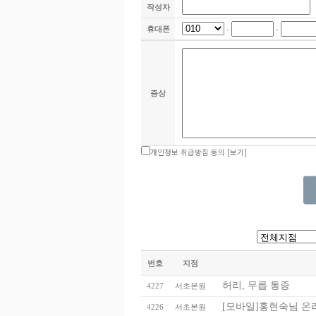
작성자
휴대폰
-
-
증상
개인정보 취급방침 동의
[보기]
번호
지점
허리, 무릅 통증
4227
서초본원
[모바일]홍현숙님 온
4226
서초본원